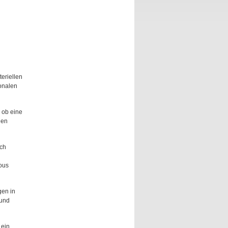
eriellen
ionalen
 ob eine
gen
uch
ous
gen in
 und
 ein