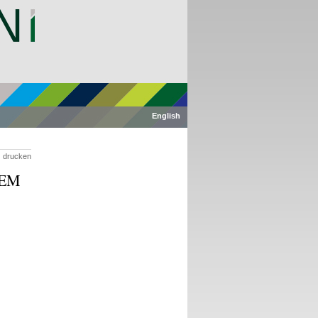
English
drucken
GEM