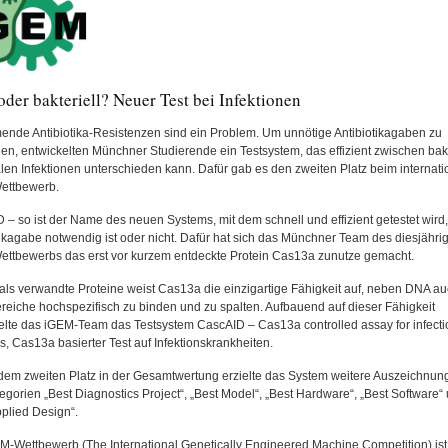
oder bakteriell? Neuer Test bei Infektionen
nde Antibiotika-Resistenzen sind ein Problem. Um unnötige Antibiotikagaben zu
en, entwickelten Münchner Studierende ein Testsystem, das effizient zwischen bakt
alen Infektionen unterschieden kann. Dafür gab es den zweiten Platz beim internat
ettbewerb.
 – so ist der Name des neuen Systems, mit dem schnell und effizient getestet wird,
tikagabe notwendig ist oder nicht. Dafür hat sich das Münchner Team des diesjähri
ttbewerbs das erst vor kurzem entdeckte Protein Cas13a zunutze gemacht.
als verwandte Proteine weist Cas13a die einzigartige Fähigkeit auf, neben DNA a
eiche hochspezifisch zu binden und zu spalten. Aufbauend auf dieser Fähigkeit
elte das iGEM-Team das Testsystem CascAID – Cas13a controlled assay for infecti
s, Cas13a basierter Test auf Infektionskrankheiten.
em zweiten Platz in der Gesamtwertung erzielte das System weitere Auszeichnun
egorien „Best Diagnostics Project“, „Best Model“, „Best Hardware“, „Best Software“
pplied Design“.
M-Wettbewerb (The International Genetically Engineered Machine Competition) ist