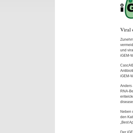
Viral 
Zunehme
vermeid
und vir
iGEM-W
CascAID
Antibio
iGEM-We
Anders 
RNA-Ber
entwick
disease
Neben d
den Kat
„Best A
Der iGE