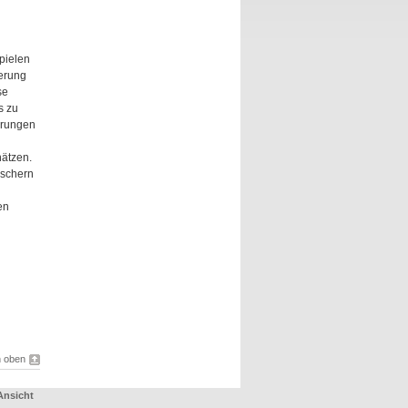
pielen
erung
se
s zu
erungen
ätzen.
rschern
en
 oben
Ansicht