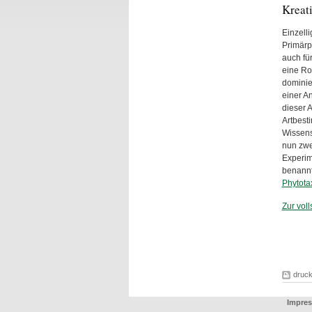
Kreat
Einzell
Primärp
auch fü
eine Ro
dominie
einer A
dieser 
Artbest
Wissens
nun zwe
Experim
benannt
Phytota
Zur vol
druc
Impres