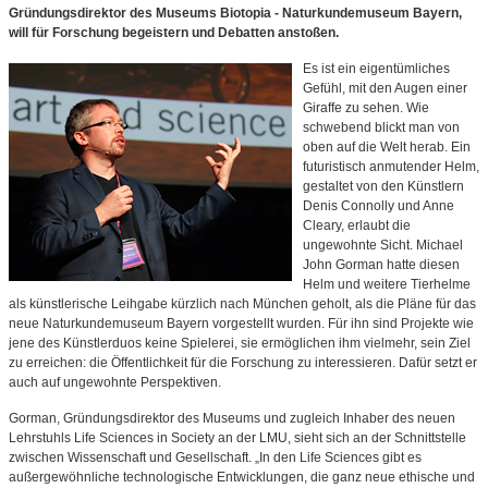
Gründungsdirektor des Museums Biotopia - Naturkundemuseum Bayern,
will für Forschung begeistern und Debatten anstoßen.
Es ist ein eigentümliches
Gefühl, mit den Augen einer
Giraffe zu sehen. Wie
schwebend blickt man von
oben auf die Welt herab. Ein
futuristisch anmutender Helm,
gestaltet von den Künstlern
Denis Connolly und Anne
Cleary, erlaubt die
ungewohnte Sicht. Michael
John Gorman hatte diesen
Helm und weitere Tierhelme
als künstlerische Leihgabe kürzlich nach München geholt, als die Pläne für das
neue Naturkundemuseum Bayern vorgestellt wurden. Für ihn sind Projekte wie
jene des Künstlerduos keine Spielerei, sie ermöglichen ihm vielmehr, sein Ziel
zu erreichen: die Öffentlichkeit für die Forschung zu interessieren. Dafür setzt er
auch auf ungewohnte Perspektiven.
Gorman, Gründungsdirektor des Museums und zugleich Inhaber des neuen
Lehrstuhls Life Sciences in Society an der LMU, sieht sich an der Schnittstelle
zwischen Wissenschaft und Gesellschaft. „In den Life Sciences gibt es
außergewöhnliche technologische Entwicklungen, die ganz neue ethische und