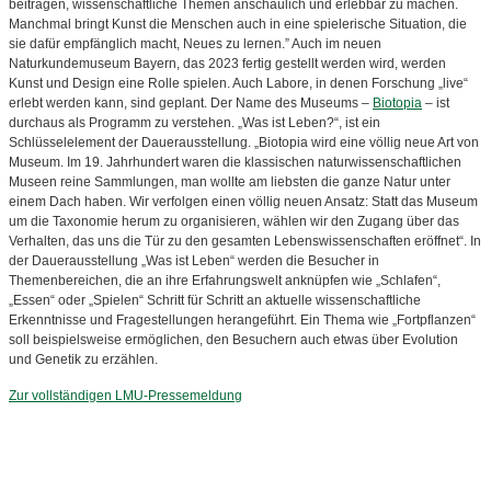
beitragen, wissenschaftliche Themen anschaulich und erlebbar zu machen.
Manchmal bringt Kunst die Menschen auch in eine spielerische Situation, die
sie dafür empfänglich macht, Neues zu lernen.” Auch im neuen
Naturkundemuseum Bayern, das 2023 fertig gestellt werden wird, werden
Kunst und Design eine Rolle spielen. Auch Labore, in denen Forschung „live“
erlebt werden kann, sind geplant. Der Name des Museums –
Biotopia
– ist
durchaus als Programm zu verstehen. „Was ist Leben?“, ist ein
Schlüsselelement der Dauerausstellung. „Biotopia wird eine völlig neue Art von
Museum. Im 19. Jahrhundert waren die klassischen naturwissenschaftlichen
Museen reine Sammlungen, man wollte am liebsten die ganze Natur unter
einem Dach haben. Wir verfolgen einen völlig neuen Ansatz: Statt das Museum
um die Taxonomie herum zu organisieren, wählen wir den Zugang über das
Verhalten, das uns die Tür zu den gesamten Lebenswissenschaften eröffnet“. In
der Dauerausstellung „Was ist Leben“ werden die Besucher in
Themenbereichen, die an ihre Erfahrungswelt anknüpfen wie „Schlafen“,
„Essen“ oder „Spielen“ Schritt für Schritt an aktuelle wissenschaftliche
Erkenntnisse und Fragestellungen herangeführt. Ein Thema wie „Fortpflanzen“
soll beispielsweise ermöglichen, den Besuchern auch etwas über Evolution
und Genetik zu erzählen.
Zur vollständigen LMU-Pressemeldung