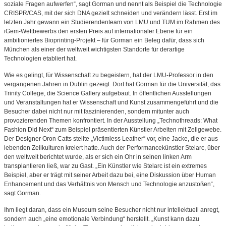
soziale Fragen aufwerfen“, sagt Gorman und nennt als Beispiel die Technologie
CRISPR/CAS, mit der sich DNA gezielt schneiden und verändern lässt. Erst im
letzten Jahr gewann ein Studierendenteam von LMU und TUM im Rahmen des
iGem-Wettbewerbs den ersten Preis auf internationaler Ebene für ein
ambitioniertes Bioprinting-Projekt – für Gorman ein Beleg dafür, dass sich
München als einer der weltweit wichtigsten Standorte für derartige
Technologien etabliert hat.
Wie es gelingt, für Wissenschaft zu begeistern, hat der LMU-Professor in den
vergangenen Jahren in Dublin gezeigt. Dort hat Gorman für die Universität, das
Trinity College, die Science Gallery aufgebaut. In öffentlichen Ausstellungen
und Veranstaltungen hat er Wissenschaft und Kunst zusammengeführt und die
Besucher dabei nicht nur mit faszinierenden, sondern mitunter auch
provozierenden Themen konfrontiert. In der Ausstellung „Technothreads: What
Fashion Did Next“ zum Beispiel präsentierten Künstler Arbeiten mit Zellgewebe.
Der Designer Oron Catts stellte „Victimless Leather“ vor, eine Jacke, die er aus
lebenden Zellkulturen kreiert hatte. Auch der Performancekünstler Stelarc, über
den weltweit berichtet wurde, als er sich ein Ohr in seinen linken Arm
transplantieren ließ, war zu Gast. „Ein Künstler wie Stelarc ist ein extremes
Beispiel, aber er trägt mit seiner Arbeit dazu bei, eine Diskussion über Human
Enhancement und das Verhältnis von Mensch und Technologie anzustoßen“,
sagt Gorman.
Ihm liegt daran, dass ein Museum seine Besucher nicht nur intellektuell anregt,
sondern auch „eine emotionale Verbindung“ herstellt. „Kunst kann dazu